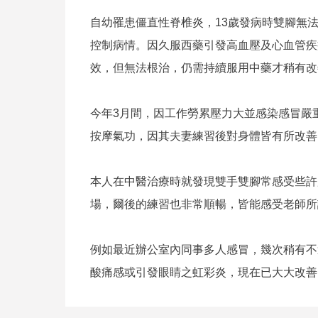
自幼罹患僵直性脊椎炎，13歲發病時雙腳無
控制病情。因久服西藥引發高血壓及心血管疾
效，但無法根治，仍需持續服用中藥才稍有改
今年3月間，因工作勞累壓力大並感染感冒嚴
按摩氣功，因其夫妻練習後對身體皆有所改善
本人在中醫治療時就發現雙手雙腳常感受些許
場，爾後的練習也非常順暢，皆能感受老師所
例如最近辦公室內同事多人感冒，幾次稍有不
酸痛感或引發眼睛之虹彩炎，現在已大大改善