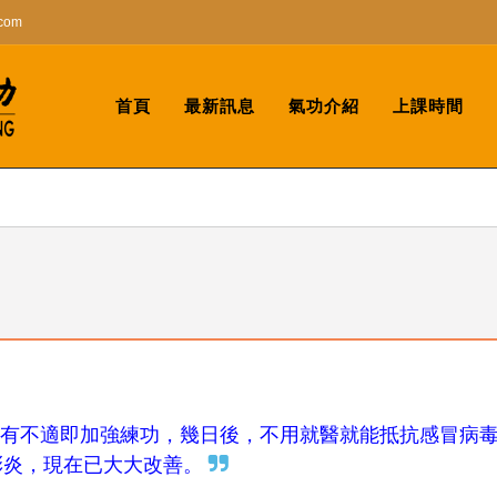
.com
首頁
最新訊息
氣功介紹
上課時間
有不適即加強練功，幾日後，不用就醫就能抵抗感冒病
彩炎，現在已大大改善。