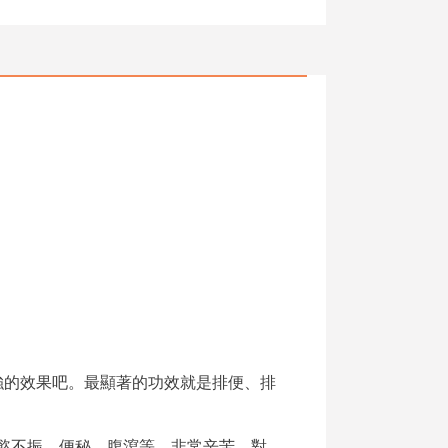
強的效果吧。最顯著的功效就是排便、排
食慾不振、便秘、腹瀉等，非常辛苦。對