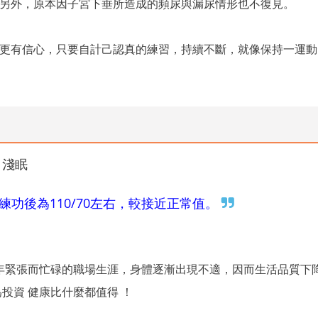
另外，原本因子宮下垂所造成的頻尿與漏尿情形也不復見。
更有信心，只要自計己認真的練習，持續不斷，就像保持一運動
、淺眠
，練功後為110/70左右，較接近正常值。
多年緊張而忙碌的職場生涯，身體逐漸出現不適，因而生活品質下
投資 健康比什麼都值得 ！