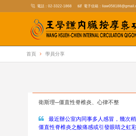
電話：
02-3322-1868
電子信箱：
liaw058188@gmail
首頁
學員分享
衛斯理─僵直性脊椎炎、心律不整
最近辦公室內同事多人感冒，幾次稍
僵直性脊椎炎之酸痛感或引發眼睛之虹