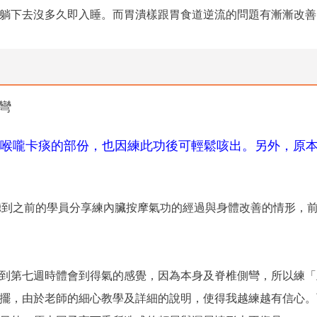
躺下去沒多久即入睡。而胃潰樣跟胃食道逆流的問題有漸漸改善
彎
喉嚨卡痰的部份，也因練此功後可輕鬆咳出。另外，原
間聽到之前的學員分享練內臟按摩氣功的經過與身體改善的情形，
到第七週時體會到得氣的感覺，因為本身及脊椎側彎，所以練「
擺，由於老師的細心教學及詳細的說明，使得我越練越有信心。