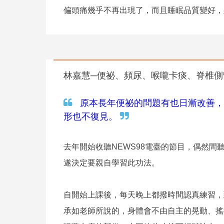
偏頭痛幾乎不再出現了，而且睡眠品質變好，
林嘉慧─便祕、頻尿、喉嚨卡痰、脊椎側
原本長年便祕的問題有也日漸改善，
形也不復見。
去年開始收聽NEWS98電臺的節目，偶然
遂決定要親自學習此功法。
自開始上課後，每天晚上都撥時間認真練習，
承如老師所說的，身體會不由自主的晃動、搖