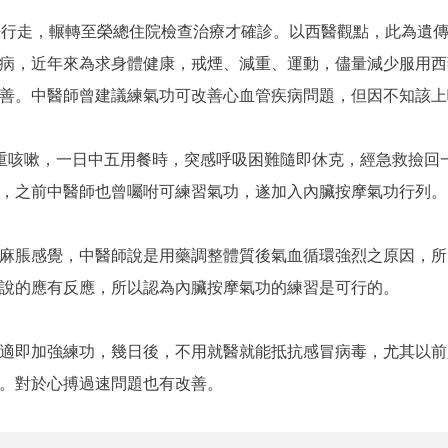
法行走，輾轉至榮總住院檢查治療才確診。以西醫觀點，此為遺
病，近年來為求身體健康，戒煙、減重、運動，儘量減少服用西
善。中醫師曾建議練氣功可改善心血管疾病問題，但因不知該上
重咳嗽，一日中五用餐時，突感呼吸困難隨即休克，經急救撿回
，之前中醫師也曾囑咐可練習氣功，遂加入內臟按摩氣功行列。
麻脹感覺，中醫師說是用藥調整體質後氣血循環強烈之原因，所
說的應有反應，所以認為內臟按摩氣功的練習是可行的。
適即加強練功，幾日後，不用就醫就能抵抗感冒病毒，尤其以前
。對於心搏過速問題也有改善。