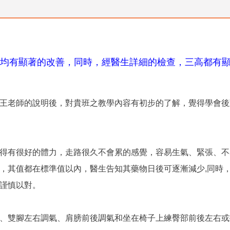
均有顯著的改善，同時，經醫生詳細的檢查，三高都有
王老師的說明後，對貴班之教學內容有初步的了解，覺得學會後
得有很好的體力，走路很久不會累的感覺，容易生氣、緊張、不
，其值都在標準值以內，醫生告知其藥物日後可逐漸減少,同時
謹慎以對。
、雙腳左右調氣、肩膀前後調氣和坐在椅子上練臀部前後左右或