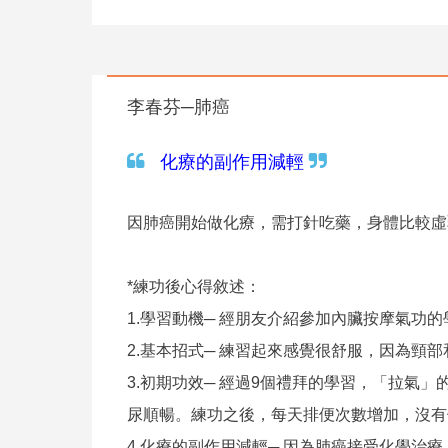
李春芬─肺癌
化療的副作用減輕
因肺癌開始做化療，需打針吃藥，身體比較虛
*練功後心得敘述：
1.學習動機─ 經朋友介紹參加內臟按摩氣功
2.基本招式─ 練習起來感覺很舒服，因為頸
3.初期功效─ 經過9個禮拜的學習，「拉
尿順暢。練功之後，每天排便次數增加，沒有
4.化療的副作用減輕─ 因為肺癌接受化學