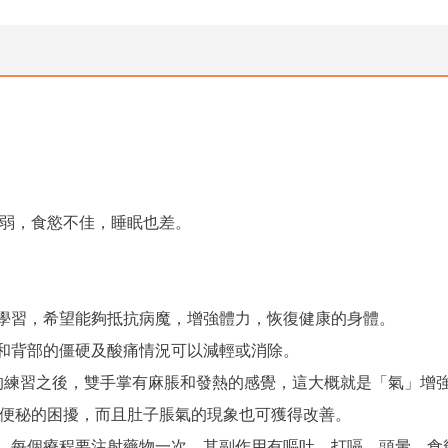
弱，食慾不佳，睡眠也差。
的學習，希望能夠抵抗病魔，增強體力，恢復健康的身體。
部和背部的僵硬及酸痛情況可以減輕或消除。
氣」的練習之後，雙手掌有麻脹和發熱的感覺，這大概就是「氣」增
便秘的困擾，而且肚子脹氣的現象也可獲得改善。
治療，每個療程要注射藥物一次，其副作用有嘔吐、打嗝、頭暈、