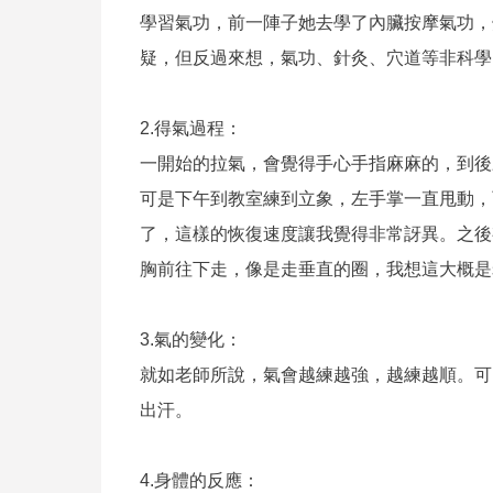
學習氣功，前一陣子她去學了內臟按摩氣功，
疑，但反過來想，氣功、針灸、穴道等非科學
2.得氣過程：
一開始的拉氣，會覺得手心手指麻麻的，到後
可是下午到教室練到立象，左手掌一直甩動，
了，這樣的恢復速度讓我覺得非常訝異。之後
胸前往下走，像是走垂直的圈，我想這大概是
3.氣的變化：
就如老師所說，氣會越練越強，越練越順。可
出汗。
4.身體的反應：