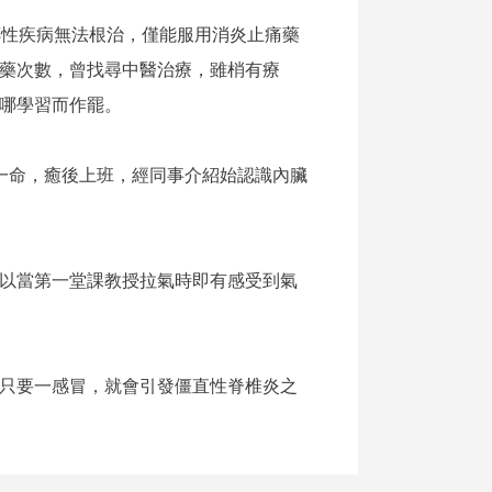
傳性疾病無法根治，僅能服用消炎止痛藥
藥次數，曾找尋中醫治療，雖梢有療
哪學習而作罷。
一命，癒後上班，經同事介紹始認識內臟
以當第一堂課教授拉氣時即有感受到氣
只要一感冒，就會引發僵直性脊椎炎之