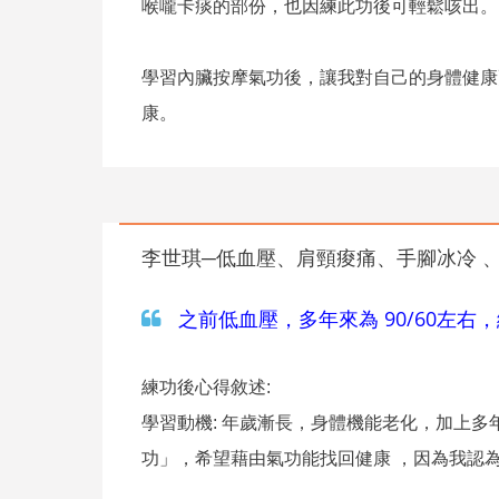
喉嚨卡痰的部份，也因練此功後可輕鬆咳出。
學習內臟按摩氣功後，讓我對自己的身體健康
康。
李世琪─低血壓、肩頸痠痛、手腳冰冷 
之前低血壓，多年來為 90/60左右
練功後心得敘述:
學習動機: 年歲漸長，身體機能老化，加上
功」，希望藉由氣功能找回健康 ，因為我認為